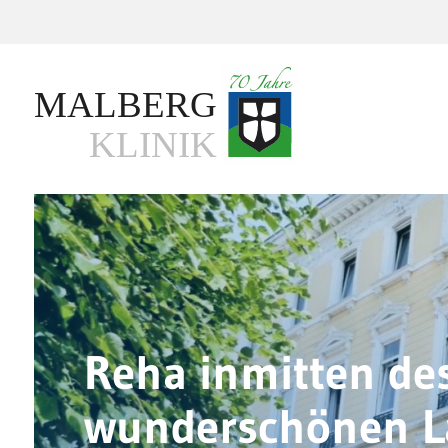
Direkt
zum
Inhalt
Reha inmitten de
wunderschönen L