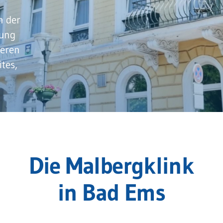
n der
lung
seren
tes,
Die Malbergklink
in Bad Ems